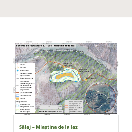
Sălaj – Mlaștina de la Iaz