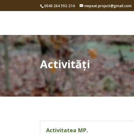
0040 264 592-214
nwpeat.project@gmail.com
Activități
Activitatea MP.