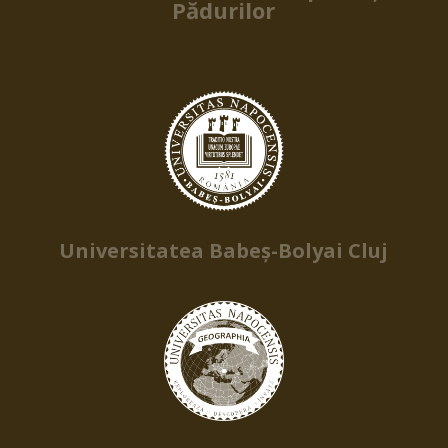
Pădurilor
Universitatea Babeș-Bolyai Cluj